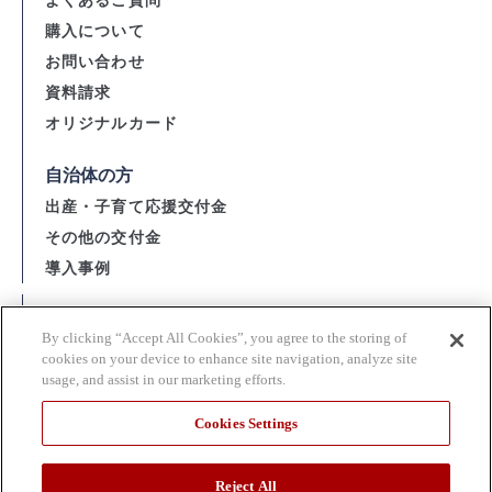
よくあるご質問
購入について
お問い合わせ
資料請求
オリジナルカード
自治体の方
出産・子育て応援交付金
その他の交付金
導入事例
会社概要
By clicking “Accept All Cookies”, you agree to the storing of
資金決済法に基づく表示
cookies on your device to enhance site navigation, analyze site
usage, and assist in our marketing efforts.
購入・利用規約 / 個人情報の取扱い
当サイト利用上の注意
Cookies Settings
関連団体
反社会的勢力に対する基本方針
Reject All