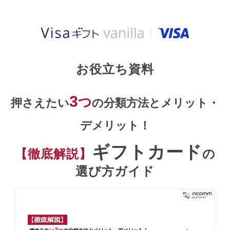
お役立ち資料
3
つ
押さえたい
の分類方法とメリット・
デメリット！
ギフトカード
【徹底解説】
の
選び方ガイド