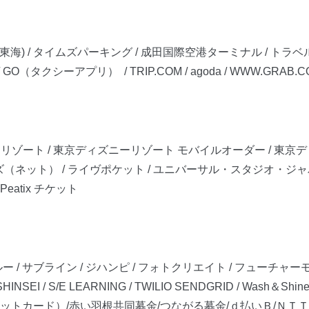
jr東海) / タイムズパーキング / 成田国際空港ターミナル / トラベ
uup / GO（タクシーアプリ） / TRIP.COM / agoda / WWW.GRAB.
ニーリゾート / 東京ディズニーリゾート モバイルオーダー / 東
ネット） / ライヴポケット / ユニバーサル・スタジオ・ジャパン / 
eatix チケット
/ サブライン / ジハンピ / フォトクリエイト / フューチャー
SEI / S/E LEARNING / TWILIO SENDGRID / Wash＆Shine！
ジットカード）/赤い羽根共同募金/つながる募金/ｄ払いＢ/ＮＴ