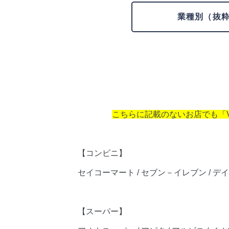
業種別（抜
こちらに記載のないお店でも「
【コンビニ】
セイコーマート / セブン－イレブン / デイ
【スーパー】