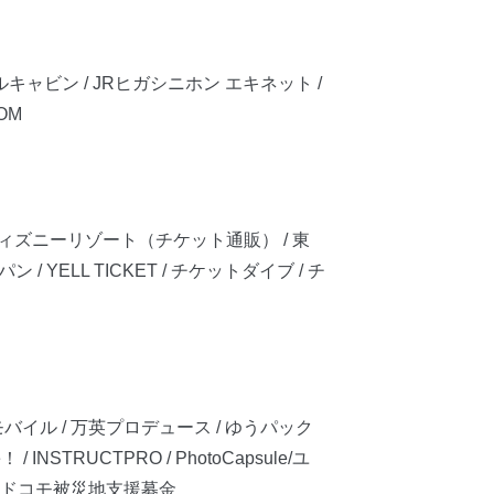
ルキャビン / JRヒガシニホン エキネット /
COM
京ディズニーリゾート（チケット通販） / 東
YELL TICKET / チケットダイブ / チ
モバイル / 万英プロデュース / ゆうパック
 / INSTRUCTPRO / PhotoCapsule/ユ
Ｔドコモ被災地支援募金