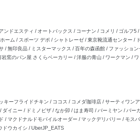
アンドエスティ / オートバックス / コーナン / コメリ / ゴルフ5 
ホーム / スポーツ デポ / シャトレーゼ / 東京靴流通センター / 
マサ / 無印良品 / ミスターマックス / 百年の森函館 / ファッショ
 溶岩窯のパン屋 さくらベーカリー / 洋服の青山 / ワークマン / ワッツ / GR
タッキーフライドチキン / ココス / コメダ珈琲店 / サーティワンアイ
 ダイニー / ドミノピザ / なか卯 / はま寿司 / バーミヤン / バ
ルド / マクドナルドモバイルオーダー / マックデリバリー / モスバ
ドウカイシ / UberJP_EATS