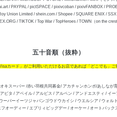
rt / PAYPAL / pictSPACE / pixivcoban / pixivFANBOX / PROB
y Union Limited / shein.com / Shopee / SQUARE ENIX / SS
RG / TIKTOK / Top War / TopHeroes / TOWN（on the crest l
五十音順（抜粋）
Visaカード」がご利用いただけるお店であれば「どこでも」
 アオキスーパー /赤い羽根共同募金/ アカチャンホンポ/あしなが
アピタ / アベイル / アルビス / アルペン / アンドエスティ / イーア
/ ウーバーイーツジャパンゴウドウカイシ / ウエルシア / ウォルトジ
エフオーディー / エブリィビッグデー / オーケー / オートバックス 