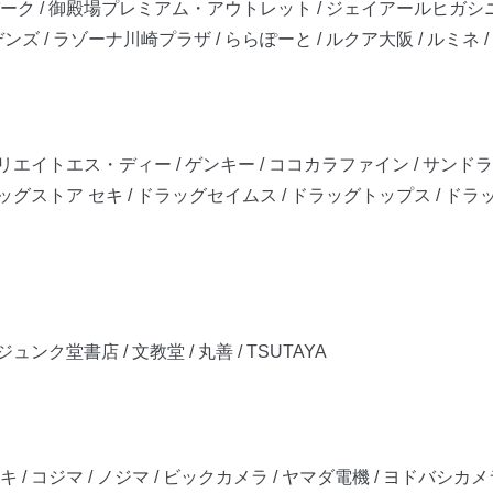
パーク / 御殿場プレミアム・アウトレット / ジェイアールヒガシ
 ラゾーナ川崎プラザ / ららぽーと / ルクア大阪 / ルミネ / Terr
クリエイトエス・ディー / ゲンキー / ココカラファイン / サンドラッ
ラッグストア セキ / ドラッグセイムス / ドラッグトップス / ドラッ
ュンク堂書店 / 文教堂 / 丸善 / TSUTAYA
 コジマ / ノジマ / ビックカメラ / ヤマダ電機 / ヨドバシカメラ /