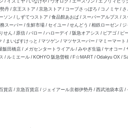
 / イズミヤ / いなげや / ウオロク / エースワン / エブリィビッグ
 / 京王ストア / 京急ストア / コープさっぽろ / コノミヤ / さと
ジェーソン / しずてつストア / 食品館あおば / スーパーアルプス 
スーパー / 生鮮市場 / セイユー / せんどう / 相鉄ローゼン / ジ
りせん / 原信 / バロー / ハローデイ / 阪急オアシス / ピアゴ /
ルク / まいばすけっと / マツゲン / マツヤスーパー / マミーマート 
三浦屋飯田橋店 / メガセンタートライアル / みやぎ生協 / ヤオコー / 
ルミエール / KOHYO 阪急曽根 / F☆MART / Odakyu OX / Sa
百貨店 / 京急百貨店 / ジェイアール京都伊勢丹 / 西武池袋本店 / そごう