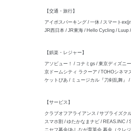
【交通・旅行】
アイポスパーキング / 一休 / スマートex(
JR西日本 / JR東海 / Hello Cycling / L
【娯楽・レジャー】
アソビュー！ / コナミgs / 東京ディズ
京ドームシティ ラクーア / TOHOシネマズ（
ケットぴあ / ミュージカル『刀剣乱舞』 / P
【サービス】
クラブオフアライアンス / サプライズクルー 
スマホ割 / ゆたかなまナビ / REAS.INC / SHIN
ニセフ募金/あしなが育英会 募金（クレ