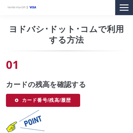
商品紹介
ヨドバシ･ドット･コムで利用
購入方法
する方法
利用方法
ギフトをお持ちの方
01
お客さまサポート
オンラインストア
カードの残高を確認する
カード番号/残高/履歴