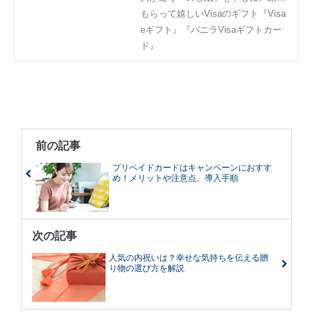
祝いのマナーの基本を紹介していき
もらって嬉しいVisaのギフト『Visa
ます。
eギフト』『バニラVisaギフトカー
ド』
前の記事
プリペイドカードはキャンペーンにおすす
め！メリットや注意点、導入手順
次の記事
人気の内祝いは？幸せな気持ちを伝える贈
り物の選び方を解説