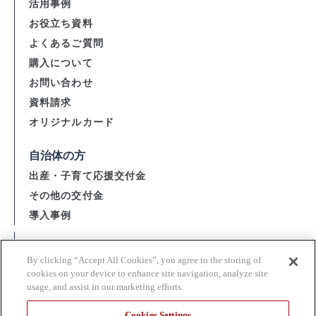
活用事例
お役立ち資料
よくあるご質問
購入について
お問い合わせ
資料請求
オリジナルカード
自治体の方
出産・子育て応援交付金
その他の交付金
導入事例
会社概要
By clicking “Accept All Cookies”, you agree to the storing of
資金決済法に基づく表示
cookies on your device to enhance site navigation, analyze site
usage, and assist in our marketing efforts.
購入・利用規約 / 個人情報の取扱い
当サイト利用上の注意
Cookies Settings