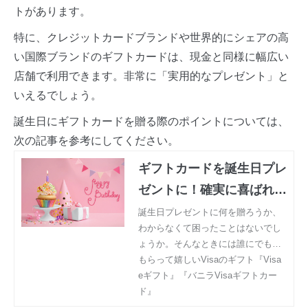
トがあります。
特に、クレジットカードブランドや世界的にシェアの高
い国際ブランドのギフトカードは、現金と同様に幅広い
店舗で利用できます。非常に「実用的なプレゼント」と
いえるでしょう。
誕生日にギフトカードを贈る際のポイントについては、
次の記事を参考にしてください。
ギフトカードを誕生日プレ
ゼントに！確実に喜ばれる
アイテムとしておすすめ
誕生日プレゼントに何を贈ろうか、
わからなくて困ったことはないでし
ょうか。そんなときには誰にでも喜
ばれるアイテム「ギフトカード」を
もらって嬉しいVisaのギフト『Visa
選びましょう。誕生日プレゼントと
eギフト』『バニラVisaギフトカー
してギフトカードを贈るときのメリ
ド』
ットやデメリット、ポイントなどに