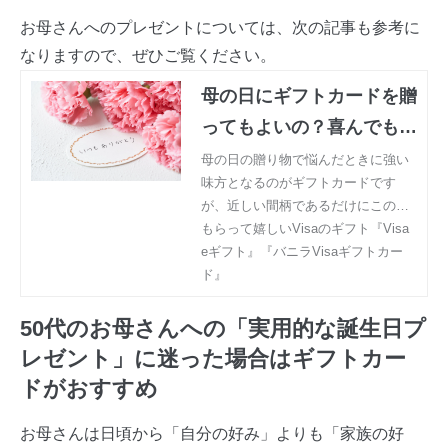
お母さんへのプレゼントについては、次の記事も参考に
なりますので、ぜひご覧ください。
母の日にギフトカードを贈
ってもよいの？喜んでもら
うためのポイントを解説
母の日の贈り物で悩んだときに強い
味方となるのがギフトカードです
が、近しい間柄であるだけにこの場
にふさわしいのか迷う人がいるかも
もらって嬉しいVisaのギフト『Visa
しれません。今回は母の日の贈り物
eギフト』『バニラVisaギフトカー
としてのギフトカードに関連した、
ド』
参考となる情報をお届けします。
50代のお母さんへの「実用的な誕生日プ
レゼント」に迷った場合はギフトカー
ドがおすすめ
お母さんは日頃から「自分の好み」よりも「家族の好