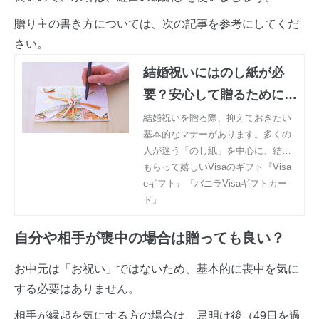
贈り主の書き方については、次の記事を参考にしてくだ
さい。
結婚祝いにはのし紙が必
要？安心して贈るためにお
さえておきたい基本のマナ
結婚祝いを贈る際、抑えておきたい
基本的なマナーがあります。多くの
ー
人が迷う「のし紙」を中心に、結婚
祝いのマナーの基本を紹介していき
もらって嬉しいVisaのギフト『Visa
ます。
eギフト』『バニラVisaギフトカー
ド』
自分や相手が喪中の場合は贈っても良い？
お中元は「お祝い」ではないため、基本的に喪中を気に
する必要はありません。
相手が縁起を気にする方の場合は、忌明け後（49日を過