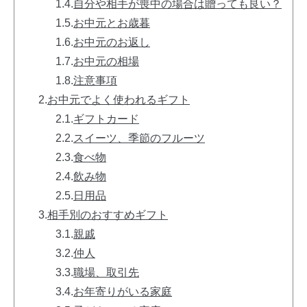
1.4.
自分や相手が喪中の場合は贈っても良い？
1.5.
お中元とお歳暮
1.6.
お中元のお返し
1.7.
お中元の相場
1.8.
注意事項
2.
お中元でよく使われるギフト
2.1.
ギフトカード
2.2.
スイーツ、季節のフルーツ
2.3.
食べ物
2.4.
飲み物
2.5.
日用品
3.
相手別のおすすめギフト
3.1.
親戚
3.2.
仲人
3.3.
職場、取引先
3.4.
お年寄りがいる家庭