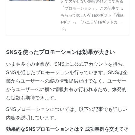
えで欠かせない施策のひとつである
| もらって嬉しいVisaのギ
「プロモーション」。この記事で
フト『Visa eギフト』『バ
は、プロモーションの概要やメリッ
もらって嬉しいVisaのギフト『Visa
ニラVisaギフトカード』
ト、マーケティング戦略のなかでの
eギフト』『バニラVisaギフトカー
プロモーションの位置づけ、BtoB・
ド』
BtoC別のプロモーション戦略の立て
方を紹介します。
SNSを使ったプロモーションは効果が大きい
いまや多くの企業が、SNS上に公式アカウントを持ち、
SNSを通したプロモーションを行っています。SNSは企
業からユーザーへの縦の情報提供だけでなく、ユーザー
からユーザーへの横の情報共有が行われるため、爆発的
な拡散も期待できます。
SNSプロモーションについては、以下の記事でも詳しい
内容を説明しています。
効果的なSNSプロモーションとは？ 成功事例を交えてそ