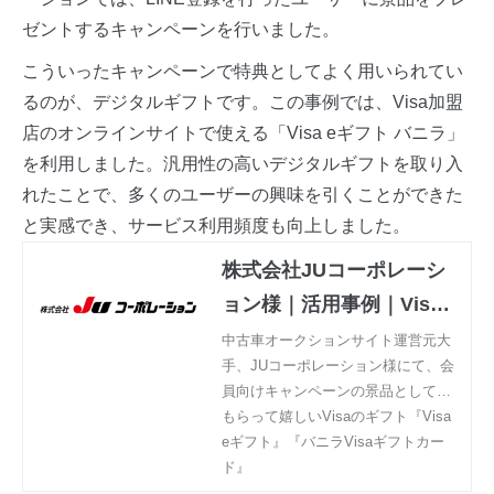
ゼントするキャンペーンを行いました。
こういったキャンペーンで特典としてよく用いられてい
るのが、デジタルギフトです。この事例では、Visa加盟
店のオンラインサイトで使える「Visa eギフト バニラ」
を利用しました。汎用性の高いデジタルギフトを取り入
れたことで、多くのユーザーの興味を引くことができた
と実感でき、サービス利用頻度も向上しました。
株式会社JUコーポレーシ
ョン様｜活用事例｜Visa
のギフト『Visa eギフト』
中古車オークションサイト運営元大
手、JUコーポレーション様にて、会
『バニラ Visa ギフトカー
員向けキャンペーンの景品としてVis
ド』
a eギフトをご採用いただきました。
もらって嬉しいVisaのギフト『Visa
eギフト』『バニラVisaギフトカー
ド』