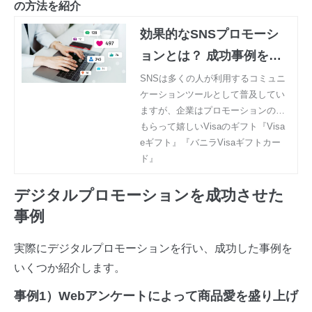
の方法を紹介
効果的なSNSプロモーシ
ョンとは？ 成功事例を交
えてその方法を紹介 | もら
SNSは多くの人が利用するコミュニ
ケーションツールとして普及してい
って嬉しいVisaのギフト
ますが、企業はプロモーションのツ
『Visa eギフト』『バニラ
ールとしても有効に活用できます。
もらって嬉しいVisaのギフト『Visa
Visaギフトカード』
SNSプロモーションの特徴や利用で
eギフト』『バニラVisaギフトカー
きるSNSの種類、実施時の注意点や
ド』
進め方、成功事例などを紹介しま
す。
デジタルプロモーションを成功させた
事例
実際にデジタルプロモーションを行い、成功した事例を
いくつか紹介します。
事例1）Webアンケートによって商品愛を盛り上げ