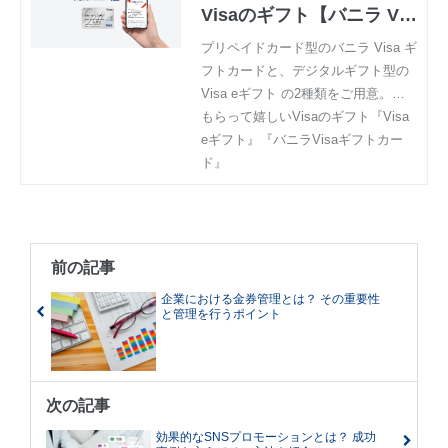
Visaのギフト【バニラ Vis
a ギフトカード】『Visa e
プリペイドカード型のバニラ Visa ギ
フトカードと、デジタルギフト型の
ギフト バニラ』
Visa eギフト の2種類をご用意。世
界6,100万以上のVisa加盟店で、いつ
もらって嬉しいVisaのギフト『Visa
ものお買い物に使えるVisaが、誰に
eギフト』『バニラVisaギフトカー
でも喜ばれるギフトとして貴社に貢
ド』
献します。
前の記事
企業における金券管理とは？ その重要性
と管理を行うポイント
次の記事
効果的なSNSプロモーションとは？ 成功